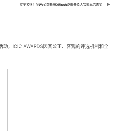
实至名归！RNW如薇斩获XBlush夏季美妆大赏抛光洁面奖
活动，ICIC AWARDS因其公正、客观的评选机制和全