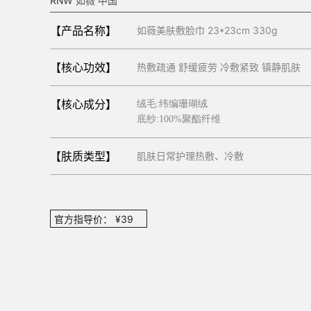
RNW 如薇 中国
【产品名称】
如薇美肤敷脸巾 23*23cm 330g
【核心功效】
热敷疏通 舒缓疲劳 冷敷紧致 镇静肌肤
【核心成分】
绒毛:纬编珊瑚绒

底纱:100%聚酯纤维
【肤质类型】
肌肤日常护理热敷、冷敷
官方指导价： ¥39